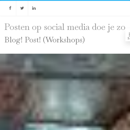
Facebook
Twitter
Linkedin
Posten op social media doe je zo
Blog! Post! (Workshops)
M