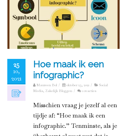
Hoe maak ik een
25
10,
infographic?
2021
Maureen Bol
/
oktober 25, 2021
/
Social
Media
,
Zakelijk Bloggen
/
0 reacties
Misschien vraag je jezelf al een
tijdje af: “Hoe maak ik een
infographic.” Tenminste, als je