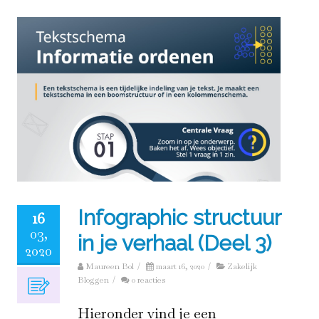
Infographic structuur
16
03,
in je verhaal (Deel 3)
2020
Maureen Bol
/
maart 16, 2020
/
Zakelijk
Bloggen
/
0 reacties
Hieronder vind je een