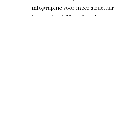
infographic voor meer structuur
in je verhaal. Het tekstschema
biedt een stappenplan dat je
kunt volgen of kunt gebruiken
bij wijze van checklist. Een van
de struikelblokken bij het
schrijven van blogs is de vraag:
hoe breng je structuur aan in je
verhaal? Wij bieden in onze
workshop 4 methoden aan die
daarbij kunnen helpen. Maar
Lees meer