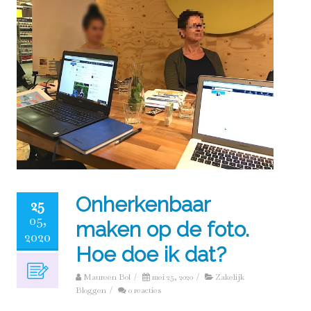
Onherkenbaar
25
05,
maken op de foto.
2020
Hoe doe ik dat?
Maureen Bol
/
mei 25, 2020
/
Zakelijk
Bloggen
/
0 reacties