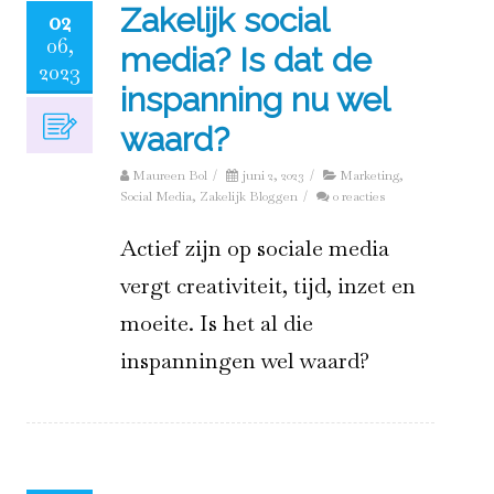
Zakelijk social
02
06,
media? Is dat de
2023
inspanning nu wel
waard?
Maureen Bol
/
juni 2, 2023
/
Marketing
,
Social Media
,
Zakelijk Bloggen
/
0 reacties
Actief zijn op sociale media
vergt creativiteit, tijd, inzet en
moeite. Is het al die
inspanningen wel waard?