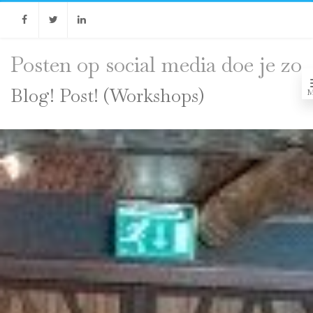
Facebook
Twitter
Linkedin
Posten op social media doe je zo
Blog! Post! (Workshops)
M