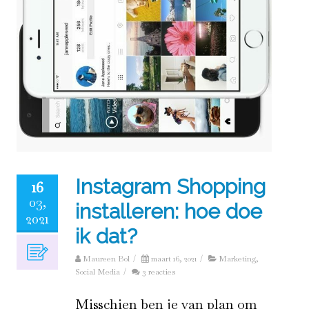
Instagram Shopping
16
03,
installeren: hoe doe
2021
ik dat?
Maureen Bol
/
maart 16, 2021
/
Marketing
,
Social Media
/
3 reacties
Misschien ben je van plan om