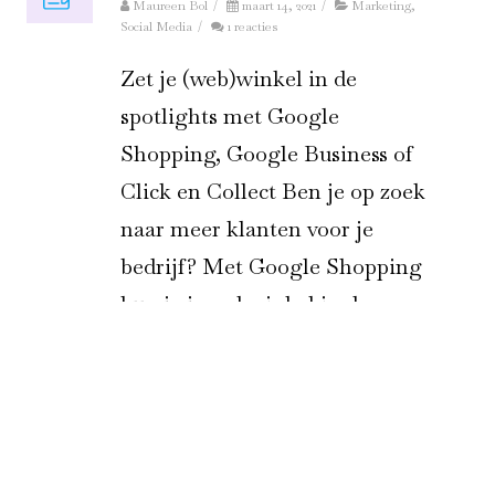
Maureen Bol
/
maart 14, 2021
/
Marketing
,
Social Media
/
1 reacties
Zet je (web)winkel in de
spotlights met Google
Shopping, Google Business of
Click en Collect Ben je op zoek
naar meer klanten voor je
bedrijf? Met Google Shopping
kun je je webwinkel in de
spotlights zetten. En je kunt
Click en Collect, het ophalen
van producten na bestelling via
Google, inrichten. Ook kun je
via gratis posts in Google