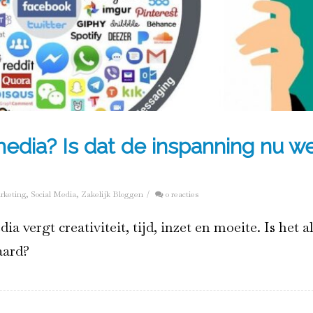
 media? Is dat de inspanning nu we
rketing
,
Social Media
,
Zakelijk Bloggen
/
0 reacties
ia vergt creativiteit, tijd, inzet en moeite. Is het a
aard?