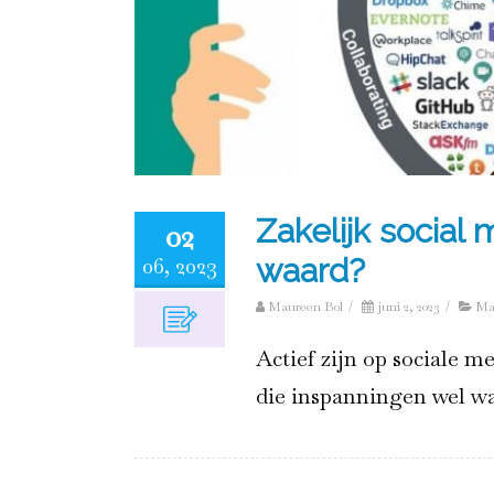
Zakelijk social
02
06, 2023
waard?
Maureen Bol
/
juni 2, 2023
/
Ma
Actief zijn op sociale med
die inspanningen wel w