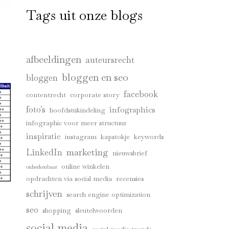
Tags uit onze blogs
afbeeldingen
auteursrecht
bloggen en seo
bloggen
facebook
contentrecht
corporate story
foto's
infographics
hoofdstukindeling
infographic voor meer structuur
inspiratie
instagram
kapstokje
keywords
marketing
LinkedIn
nieuwsbrief
online winkelen
onherkenbaar
opdrachten via social media
recensies
schrijven
search engine optimization
seo
shopping
sleutelwoorden
social media