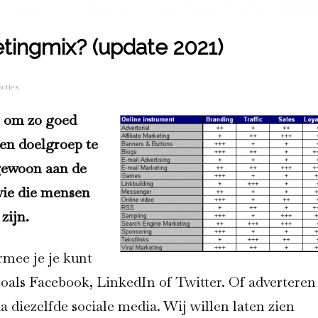
etingmix? (update 2021)
acties
e om zo goed
 en doelgroep te
gewoon aan de
wie die mensen
zijn.
rmee je je kunt
zoals Facebook, LinkedIn of Twitter. Of adverteren
a diezelfde sociale media. Wij willen laten zien