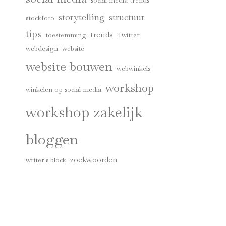
social media trends
storytelling
structuur
stockfoto
tips
trends
toestemming
Twitter
webdesign
website
website bouwen
webwinkels
workshop
winkelen op social media
workshop zakelijk
bloggen
zoekwoorden
writer's block