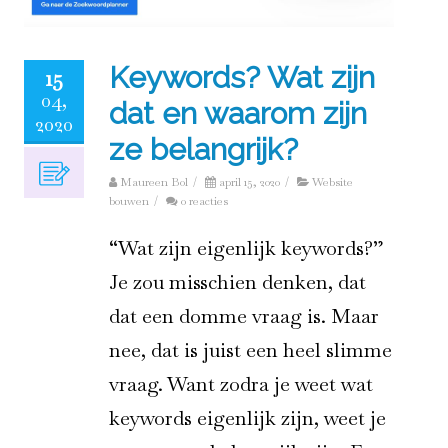
Keywords? Wat zijn
15
04,
dat en waarom zijn
2020
ze belangrijk?
Maureen Bol
/
april 15, 2020
/
Website
bouwen
/
0 reacties
“Wat zijn eigenlijk keywords?”
Je zou misschien denken, dat
dat een domme vraag is. Maar
nee, dat is juist een heel slimme
vraag. Want zodra je weet wat
keywords eigenlijk zijn, weet je