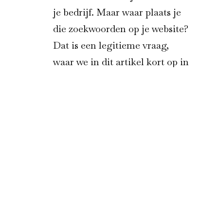
je bedrijf. Maar waar plaats je
die zoekwoorden op je website?
Dat is een legitieme vraag,
waar we in dit artikel kort op in
gaan. Waar zet je zoekwoorden?
Voordat ondernemers beginnen
aan een (nieuwe) website,
stellen ze vaak als eerste de
Lees meer