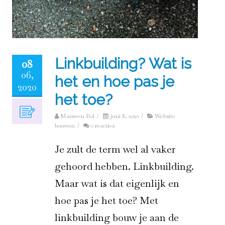
Linkbuilding? Wat is
08
06,
het en hoe pas je
2020
het toe?
Maureen Bol
/
juni 8, 2020
/
Website
bouwen
/
0 reacties
Je zult de term wel al vaker
gehoord hebben. Linkbuilding.
Maar wat is dat eigenlijk en
hoe pas je het toe? Met
linkbuilding bouw je aan de