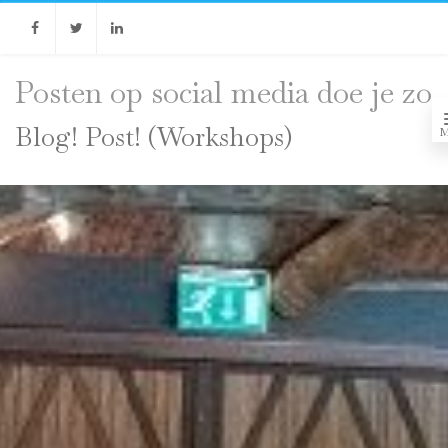
Facebook
Twitter
Linkedin
Posten op social media doe je zo
Blog! Post! (Workshops)
M