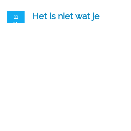
Het is niet wat je
11
01,
zegt…
2017
Maureen Bol
/
januari 11, 2017
/
Zakelijk
Bloggen
/
0 reacties
…maar hoe je het zegt. Welke
indruk laten jouw woorden
achter? De inhoud van je
verhaal staat natuurlijk voorop.
Maar de woorden die je kiest
bepalen wel de toon van je
tekst. Als je teksten schrijft voor
je website of nieuwsbrief is het