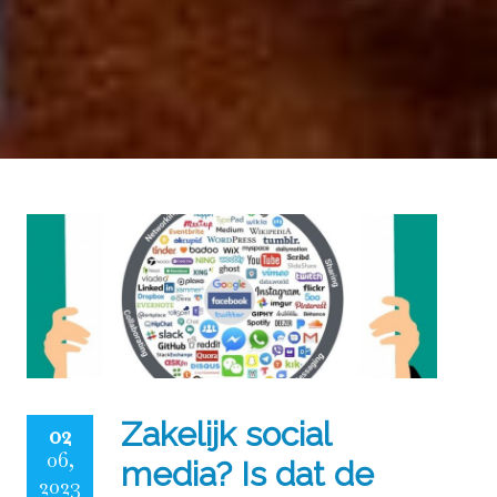
Zakelijk social
02
06,
media? Is dat de
2023