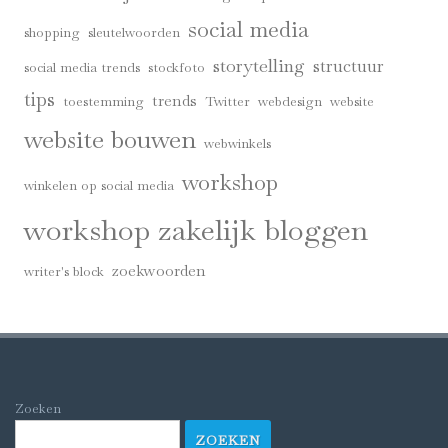
social media
shopping
sleutelwoorden
storytelling
structuur
social media trends
stockfoto
tips
trends
toestemming
Twitter
webdesign
website
website bouwen
webwinkels
workshop
winkelen op social media
workshop zakelijk bloggen
zoekwoorden
writer's block
Zoeken
ZOEKEN