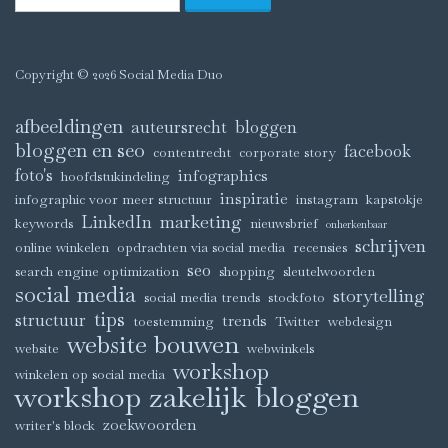
Copyright © 2026 Social Media Duo
afbeeldingen
auteursrecht
bloggen
bloggen en seo
facebook
contentrecht
corporate story
foto's
infographics
hoofdstukindeling
inspiratie
infographic voor meer structuur
instagram
kapstokje
marketing
LinkedIn
keywords
nieuwsbrief
onherkenbaar
schrijven
online winkelen
opdrachten via social media
recensies
seo
search engine optimization
shopping
sleutelwoorden
social media
storytelling
social media trends
stockfoto
tips
structuur
trends
toestemming
Twitter
webdesign
website bouwen
website
webwinkels
workshop
winkelen op social media
workshop zakelijk bloggen
zoekwoorden
writer's block