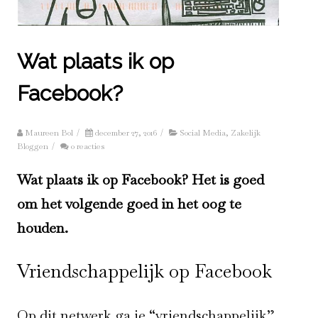
Wat plaats ik op
Facebook?
Maureen Bol
/
december 27, 2016
/
Social Media
,
Zakelijk
Bloggen
/
0 reacties
Wat plaats ik op Facebook? Het is goed
om het volgende goed in het oog te
houden.
Vriendschappelijk op Facebook
Op dit netwerk ga je “vriendschappelijk”