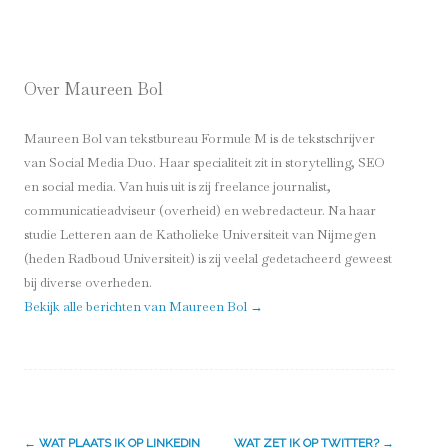
Over Maureen Bol
Maureen Bol van tekstbureau Formule M is de tekstschrijver
van Social Media Duo. Haar specialiteit zit in storytelling, SEO
en social media. Van huis uit is zij freelance journalist,
communicatieadviseur (overheid) en webredacteur. Na haar
studie Letteren aan de Katholieke Universiteit van Nijmegen
(heden Radboud Universiteit) is zij veelal gedetacheerd geweest
bij diverse overheden.
Bekijk alle berichten van Maureen Bol
→
Berichtnavigatie
←
WAT PLAATS IK OP LINKEDIN
WAT ZET IK OP TWITTER?
→