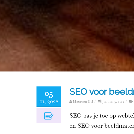
SEO voor beeld
05
01, 2022
Maureen Bol
/
januari 5, 2022
/
SEO pas je toe op webte
en SEO voor beeldmateri