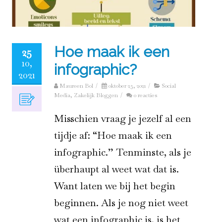
Hoe maak ik een
25
10,
infographic?
2021
Maureen Bol
/
oktober 25, 2021
/
Social
Media
,
Zakelijk Bloggen
/
0 reacties
Misschien vraag je jezelf al een
tijdje af: “Hoe maak ik een
infographic.” Tenminste, als je
überhaupt al weet wat dat is.
Want laten we bij het begin
beginnen. Als je nog niet weet
wat een infographic is, is het