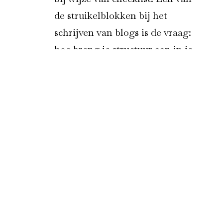
de struikelblokken bij het
schrijven van blogs is de vraag:
hoe breng je structuur aan in je
verhaal? Wij bieden in onze
workshop 4 methoden aan die
daarbij kunnen helpen. Maar
Lees meer
Zoeken
ZOEKEN