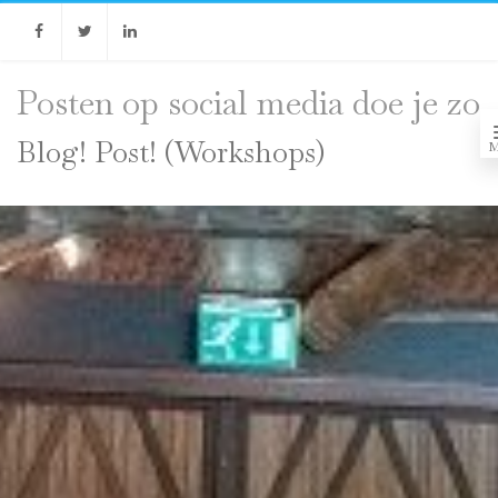
Facebook
Twitter
Linkedin
Posten op social media doe je zo
Blog! Post! (Workshops)
M