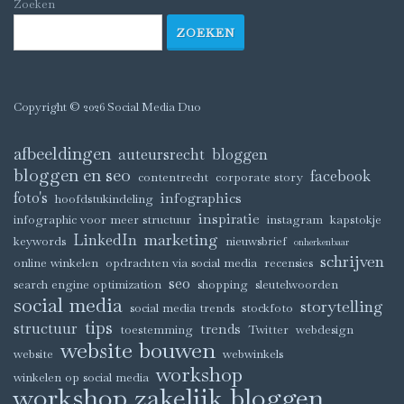
Zoeken
ZOEKEN
Copyright © 2026 Social Media Duo
afbeeldingen
auteursrecht
bloggen
bloggen en seo
facebook
contentrecht
corporate story
foto's
infographics
hoofdstukindeling
inspiratie
infographic voor meer structuur
instagram
kapstokje
marketing
LinkedIn
keywords
nieuwsbrief
onherkenbaar
schrijven
online winkelen
opdrachten via social media
recensies
seo
search engine optimization
shopping
sleutelwoorden
social media
storytelling
social media trends
stockfoto
tips
structuur
trends
toestemming
Twitter
webdesign
website bouwen
website
webwinkels
workshop
winkelen op social media
workshop zakelijk bloggen