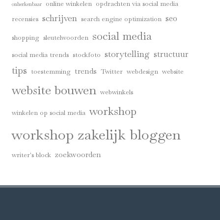
online winkelen
opdrachten via social media
onherkenbaar
schrijven
seo
recensies
search engine optimization
social media
shopping
sleutelwoorden
storytelling
structuur
social media trends
stockfoto
tips
trends
toestemming
Twitter
webdesign
website
website bouwen
webwinkels
workshop
winkelen op social media
workshop zakelijk bloggen
zoekwoorden
writer's block