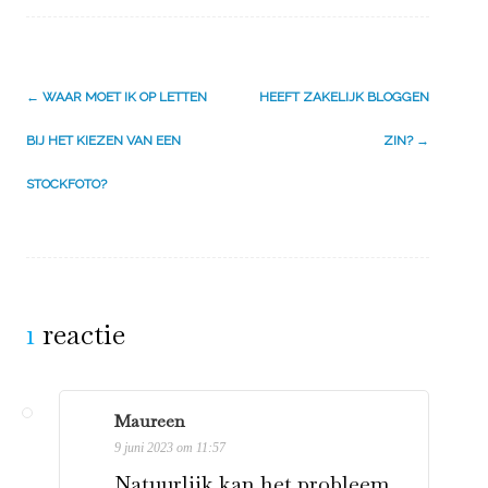
Berichtnavigatie
←
WAAR MOET IK OP LETTEN
HEEFT ZAKELIJK BLOGGEN
BIJ HET KIEZEN VAN EEN
ZIN?
→
STOCKFOTO?
1
reactie
Maureen
9 juni 2023 om 11:57
Natuurlijk kan het probleem