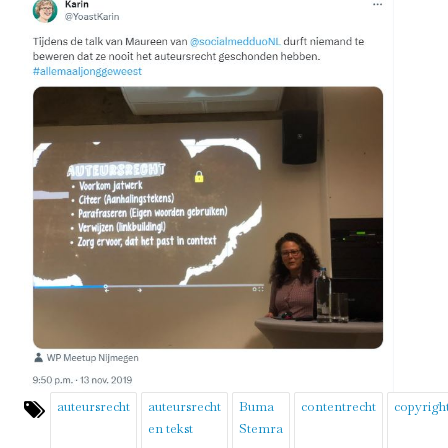
auteursrecht
auteursrecht
Buma
contentrecht
copyrigh
en tekst
Stemra