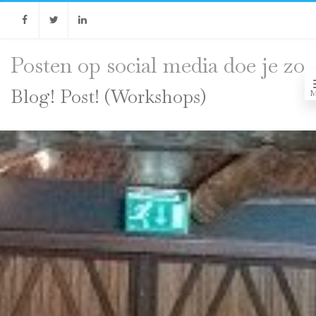
Facebook
Twitter
Linkedin
Posten op social media doe je zo
Blog! Post! (Workshops)
M