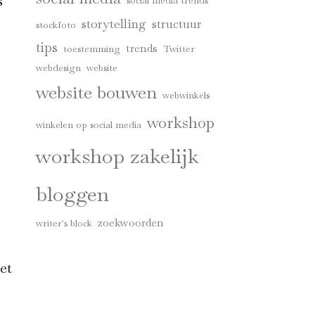
s
social media trends
storytelling
structuur
stockfoto
tips
trends
toestemming
Twitter
webdesign
website
website bouwen
webwinkels
workshop
winkelen op social media
workshop zakelijk
bloggen
zoekwoorden
writer's block
et