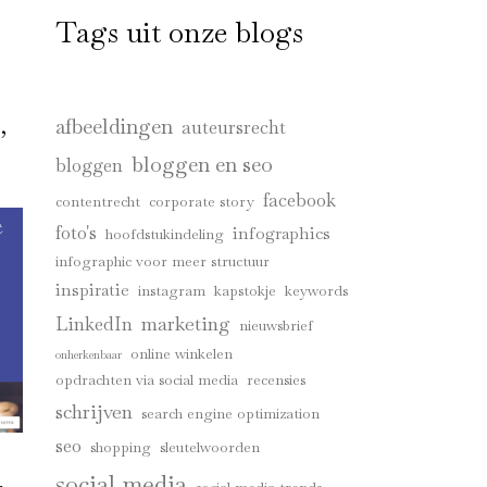
Tags uit onze blogs
,
afbeeldingen
auteursrecht
bloggen en seo
bloggen
facebook
contentrecht
corporate story
foto's
infographics
hoofdstukindeling
infographic voor meer structuur
inspiratie
instagram
kapstokje
keywords
marketing
LinkedIn
nieuwsbrief
online winkelen
onherkenbaar
opdrachten via social media
recensies
schrijven
search engine optimization
seo
shopping
sleutelwoorden
social media