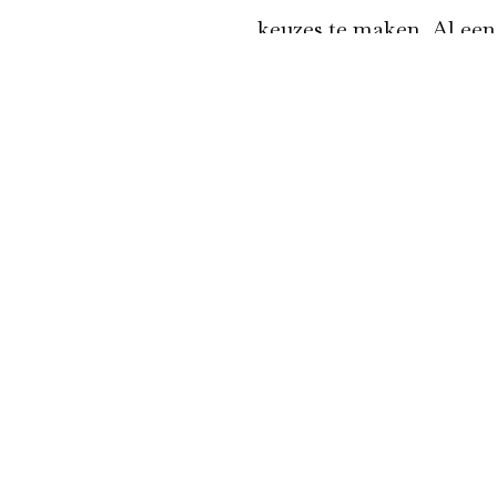
keuzes te maken. Al een
mogelijk geïnteresseer
zoek gaan naar jou, jouw
Lees meer