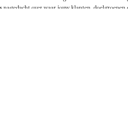
s nagedacht over waar jouw klanten, doelgroepen 
den vooral gebruik van maken? Waar zouden ze op
 organisatie, bedrijf, product of dienst? Als