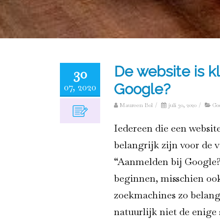
De website is k
30
07, 2020
Google?
Maureen Bol
/
juli 30, 2020
/
Go
Iedereen die een websit
belangrijk zijn voor de 
“Aanmelden bij Google? 
beginnen, misschien oo
zoekmachines zo belang
natuurlijk niet de enige 