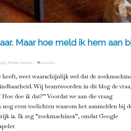
laar. Maar hoe meld ik hem aan bi
ogle
,
Website bouwen
/
1 reacties
e heeft, weet waarschijnlijk wel dat de zoekmachin
vindbaarheid. Wij beantwoorden in dit blog de vraa
Hoe doe ik dat?” Voordat we aan die vraag
k nog even toelichten waarom het aanmelden bij d
rijk is. Ik zeg “zoekmachines”, omdat Google
speler