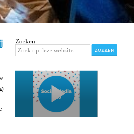
Zoeken
j
ZOEKEN
es
g:
e