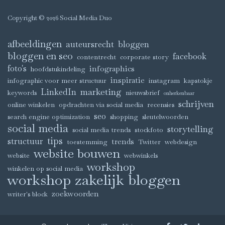
Copyright © 2026 Social Media Duo
afbeeldingen
auteursrecht
bloggen
bloggen en seo
facebook
contentrecht
corporate story
foto's
infographics
hoofdstukindeling
inspiratie
infographic voor meer structuur
instagram
kapstokje
marketing
LinkedIn
keywords
nieuwsbrief
onherkenbaar
schrijven
online winkelen
opdrachten via social media
recensies
seo
search engine optimization
shopping
sleutelwoorden
social media
storytelling
social media trends
stockfoto
tips
structuur
trends
toestemming
Twitter
webdesign
website bouwen
website
webwinkels
workshop
winkelen op social media
workshop zakelijk bloggen
zoekwoorden
writer's block