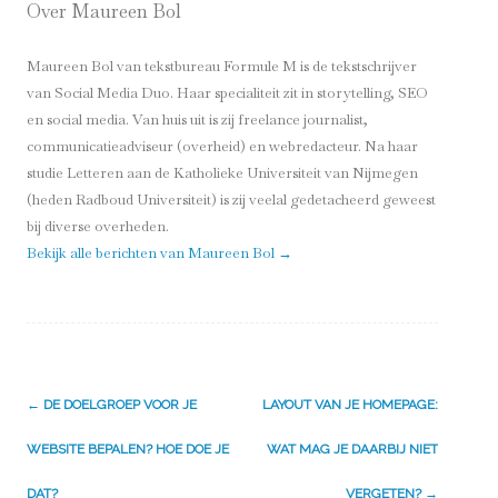
Over Maureen Bol
Maureen Bol van tekstbureau Formule M is de tekstschrijver
van Social Media Duo. Haar specialiteit zit in storytelling, SEO
en social media. Van huis uit is zij freelance journalist,
communicatieadviseur (overheid) en webredacteur. Na haar
studie Letteren aan de Katholieke Universiteit van Nijmegen
(heden Radboud Universiteit) is zij veelal gedetacheerd geweest
bij diverse overheden.
Bekijk alle berichten van Maureen Bol
→
Berichtnavigatie
←
DE DOELGROEP VOOR JE
LAYOUT VAN JE HOMEPAGE:
WEBSITE BEPALEN? HOE DOE JE
WAT MAG JE DAARBIJ NIET
DAT?
VERGETEN?
→