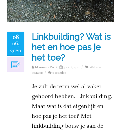
Linkbuilding? Wat is
08
06,
het en hoe pas je
2020
het toe?
Maureen Bol
/
juni 8, 2020
/
Website
bouwen
/
0 reacties
Je zult de term wel al vaker
gehoord hebben. Linkbuilding.
Maar wat is dat eigenlijk en
hoe pas je het toe? Met
linkbuilding bouw je aan de