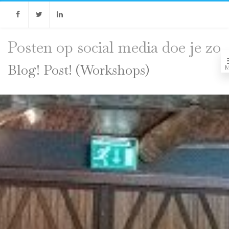
Facebook
Twitter
Linkedin
Posten op social media doe je zo
Blog! Post! (Workshops)
M