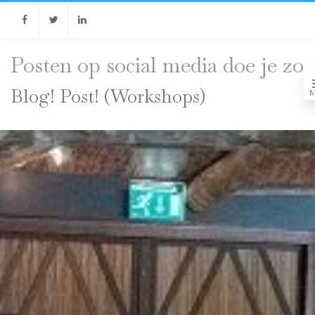
Facebook
Twitter
Linkedin
Posten op social media doe je zo
Blog! Post! (Workshops)
M