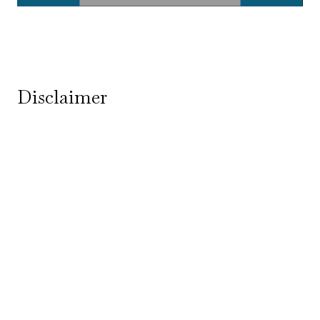
Disclaimer
Copyright © 2026 Social Media Duo
Tags uit onze blogs
afbeeldingen
auteursrecht
bloggen
bloggen en seo
contentrecht
corporate story
facebook
foto's
infographics