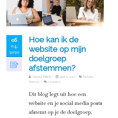
Hoe kan ik de
06
04,
website op mijn
2020
doelgroep
afstemmen?
Christel Pillich
/
april 6, 2020
/
Website
bouwen
/
0 reacties
Dit blog legt uit hoe een
website en je social media posts
afstemt op je de doelgroep.