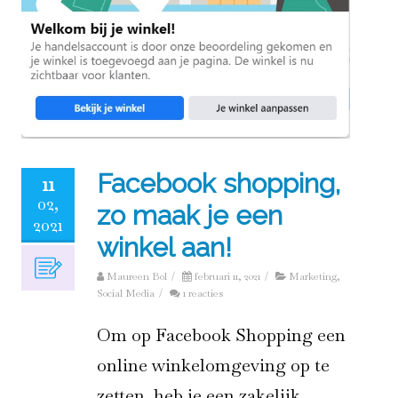
Facebook shopping,
11
02,
zo maak je een
2021
winkel aan!
Maureen Bol
/
februari 11, 2021
/
Marketing
,
Social Media
/
1 reacties
Om op Facebook Shopping een
online winkelomgeving op te
zetten, heb je een zakelijk