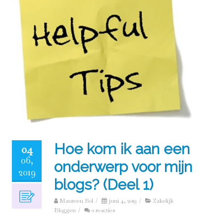
Hoe kom ik aan een
04
06,
onderwerp voor mijn
2019
blogs? (Deel 1)
Maureen Bol
/
juni 4, 2019
/
Zakelijk
Bloggen
/
0 reacties