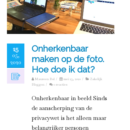
Onherkenbaar
25
05,
maken op de foto.
2020
Hoe doe ik dat?
Maureen Bol
/
mei 25, 2020
/
Zakelijk
Bloggen
/
0 reacties
Onherkenbaar in beeld Sinds
de aanscherping van de
privacywet is het alleen maar
belangrijker personen