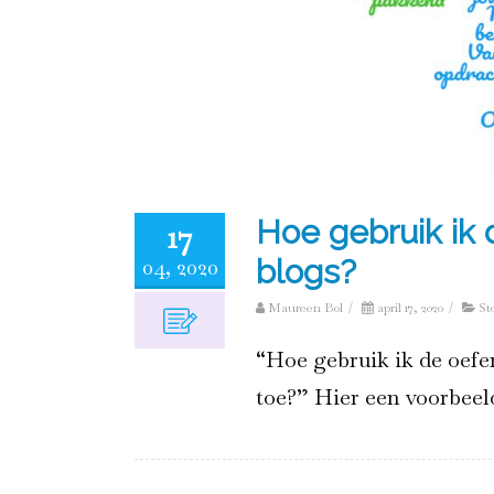
Hoe gebruik ik 
17
04, 2020
blogs?
Maureen Bol
/
april 17, 2020
/
St
“Hoe gebruik ik de oefe
toe?” Hier een voorbeeld