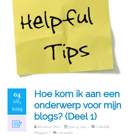
Hoe kom ik aan een
04
06,
onderwerp voor mijn
2019
blogs? (Deel 1)
Maureen Bol
/
juni 4, 2019
/
Zakelijk
Bloggen
/
0 reacties