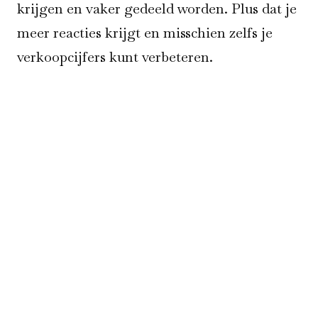
krijgen en vaker gedeeld worden. Plus dat je
meer reacties krijgt en misschien zelfs je
verkoopcijfers kunt verbeteren.
Hebben wij jouw aandacht?
Als we met deze oproep je aandacht hebben
getrokken, dan ben je vast geïnteresseerd in
tips die wij geven in onze whitepaper.
Download hem nu en doe er je voordeel
mee
!