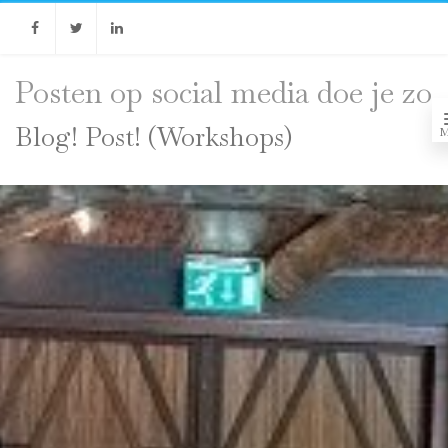
Facebook
Twitter
Linkedin
Posten op social media doe je zo
Blog! Post! (Workshops)
M